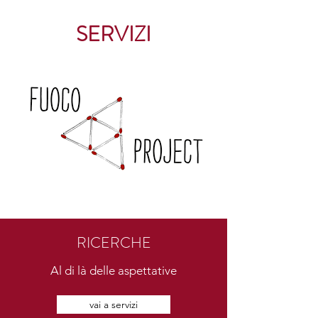
SERVIZI
RICERCHE
Al di là delle aspettative
vai a servizi