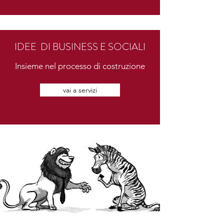
IDEE DI BUSINESS E SOCIALI
Insieme nel processo di costruzione
vai a servizi